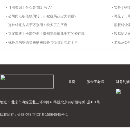
【涨知识】什么是“减计收入”
实务 | 
公司向老板借钱周转，却被税局认定为偷税?
再见了，
这种转账方式千万别用！税务正在严查！
股权转让
立案调查！全部带走！徽州宴老板几千万的资产就
容易陷入
税务总局明确契税纳税服务与征收管理若干事
老板从公司
首页
张金宝老师
财务利润
地址： 北京市海淀区北三环中路43号院北京有研招待所1层101号
版权所有：金财控股
京ICP备15064845号-1